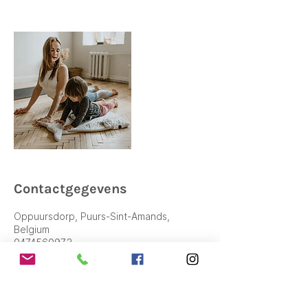
Contactgegevens
Oppuursdorp, Puurs-Sint-Amands,
Belgium
0474560973
info@balakindercoaching.be