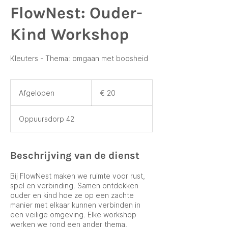
FlowNest: Ouder-
Kind Workshop
Kleuters - Thema: omgaan met boosheid
20
euro
Afgelopen
A
€ 20
f
g
Oppuursdorp 42
e
l
o
p
Beschrijving van de dienst
e
n
Bij FlowNest maken we ruimte voor rust,
spel en verbinding. Samen ontdekken
ouder en kind hoe ze op een zachte
manier met elkaar kunnen verbinden in
een veilige omgeving. Elke workshop
werken we rond een ander thema.