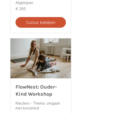
Afgelopen
295
€ 295
euro
Cursus bekijken
FlowNest: Ouder-
Kind Workshop
Kleuters - Thema: omgaan
met boosheid