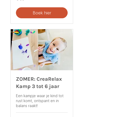
euro
Boek hier
ZOMER: CreaRelax
Kamp 3 tot 6 jaar
Een kampje waar je kind tot
rust komt, ontspant en in
balans raakt!